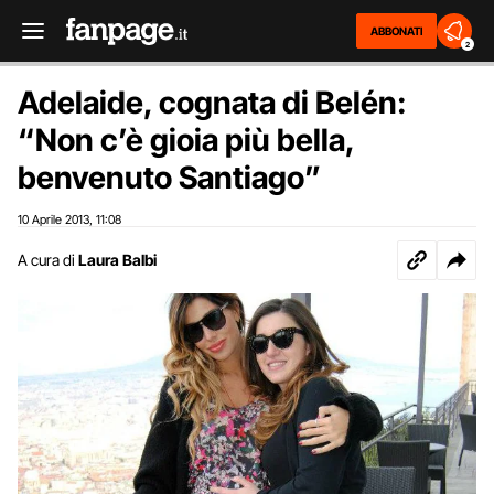
ABBONATI
2
Adelaide, cognata di Belén:
“Non c’è gioia più bella,
benvenuto Santiago”
10 Aprile 2013
11:08
,
A cura di
Laura Balbi