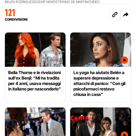
BELEN RODRIGUEZ
GOSSIP NEWS
STEFANO DE MARTINO
VIDEO
121
CONDIVISIONI
Bella Thorne e le rivelazioni
Lo yoga ha aiutato Belén a
sull’ex Benji: “Mi ha tradita
superare depressione e
per 4 anni, usava messaggi
attacchi di panico: “Con gli
in italiano per nasconderlo”
psicofarmaci restavo
chiusa in casa”