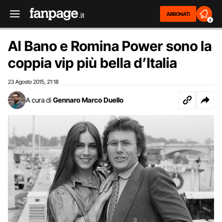
ABBONATI
2
Al Bano e Romina Power sono la
coppia vip più bella d’Italia
23 Agosto 2015
21:18
,
A cura di
Gennaro Marco Duello