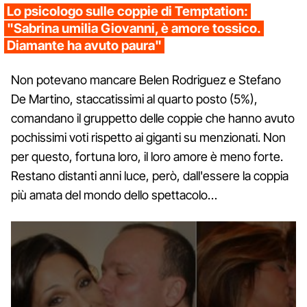
Lo psicologo sulle coppie di Temptation:
"Sabrina umilia Giovanni, è amore tossico.
Diamante ha avuto paura"
Non potevano mancare Belen Rodriguez e Stefano
De Martino, staccatissimi al quarto posto (5%),
comandano il gruppetto delle coppie che hanno avuto
pochissimi voti rispetto ai giganti su menzionati. Non
per questo, fortuna loro, il loro amore è meno forte.
Restano distanti anni luce, però, dall'essere la coppia
più amata del mondo dello spettacolo…