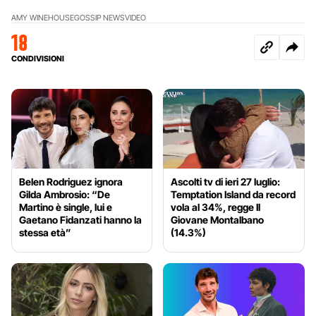
AMY WINEHOUSE
GOSSIP NEWS
VIDEO
18
CONDIVISIONI
Belen Rodriguez ignora
Ascolti tv di ieri 27 luglio:
Gilda Ambrosio: “De
Temptation Island da record
Martino è single, lui e
vola al 34%, regge Il
Gaetano Fidanzati hanno la
Giovane Montalbano
stessa età”
(14.3%)