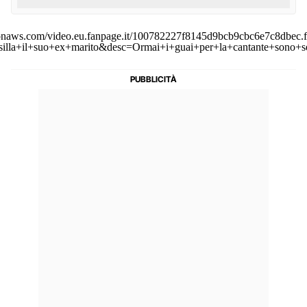
zonaws.com/video.eu.fanpage.it/100782227f8145d9bcb9cbc6e7c8dbec.f
illa+il+suo+ex+marito&desc=Ormai+i+guai+per+la+cantante+sono+