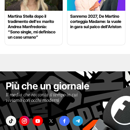
Martina Stella dopo il
Sanremo 2027, De Martino
tradimento dell’ex marito
corteggia Madame: la vuole
Andrea Manfredonia:
in gara sul palco dell’Ariston
“Sono single, mi definisco
un caso umano”
Più che un giornale
Il media che racconta il tempo in cui
viviamo con occhi moderni