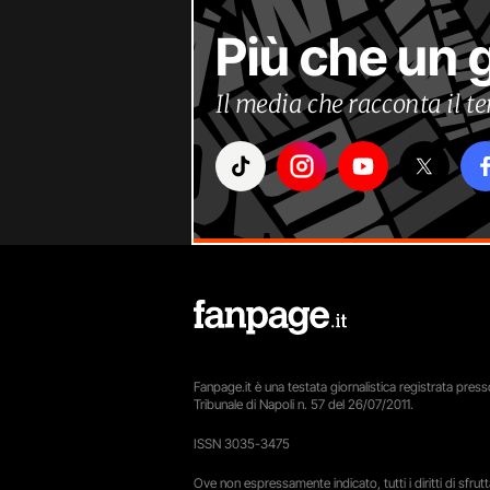
Più che un 
Il media che racconta il 
Fanpage.it è una testata giornalistica registrata presso
Tribunale di Napoli n. 57 del 26/07/2011.
ISSN 3035-3475
Ove non espressamente indicato, tutti i diritti di sfru