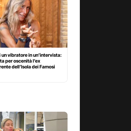
i un vibratore in un’intervista:
ta per oscenità l’ex
ente dell’Isola dei Famosi