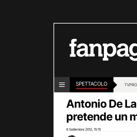
SPETTACOLO
TV
PRO
Antonio De La 
pretende un m
6 Settembre 2012
15:15
,