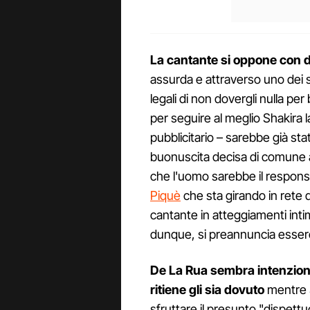
La cantante si oppone con de
assurda e attraverso uno dei s
legali di non dovergli nulla pe
per seguire al meglio Shakira 
pubblicitario – sarebbe già st
buonuscita decisa di comune a
che l'uomo sarebbe il responsa
Piquè
che sta girando in rete 
cantante in atteggiamenti inti
dunque, si preannuncia essere
De La Rua sembra intenziona
ritiene gli sia dovuto
mentre S
sfruttare il presunto "dispettu