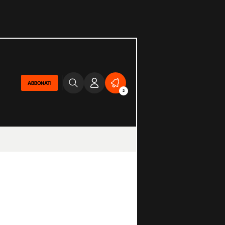
ABBONATI
2