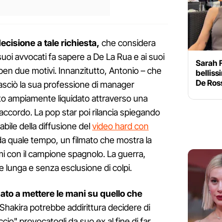
cisione a tale richiesta,
che considera
uoi avvocati fa sapere a De La Rua e ai suoi
Sarah 
r ben due motivi. Innanzitutto, Antonio – che
belliss
De Ross
lasciò la sua professione di manager
ato ampiamente liquidato attraverso una
ccordo. La pop star poi rilancia spiegando
bile della diffusione del
video hard con
da quale tempo, un filmato che mostra la
mi con il campione spagnolo. La guerra,
 lunga e senza esclusione di colpi.
to a mettere le mani su quello che
hakira potrebbe addirittura decidere di
ccio" provocatogli da suo ex al fine di far