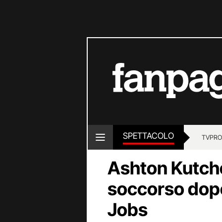
SPETTACOLO
TV
PRO
Ashton Kutche
soccorso dopo
Jobs