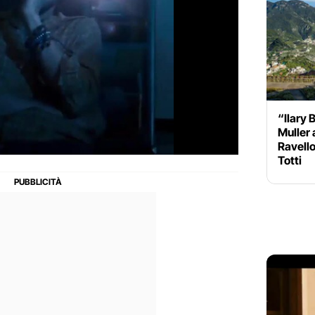
“Ilary 
Muller 
Ravello
Totti