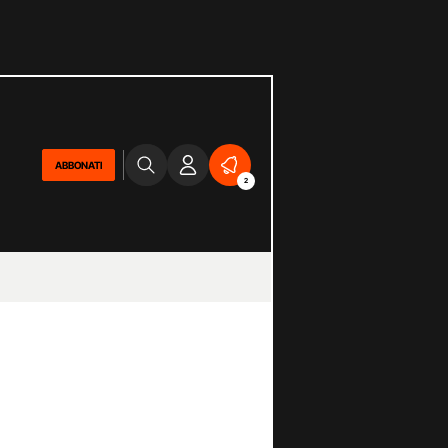
ABBONATI
2