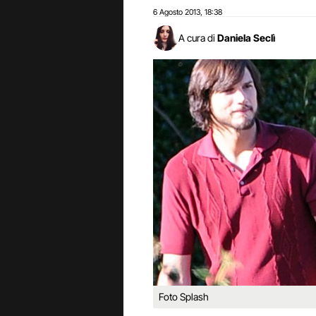
6 Agosto 2013
18:38
,
A cura di
Daniela Seclì
Foto Splash