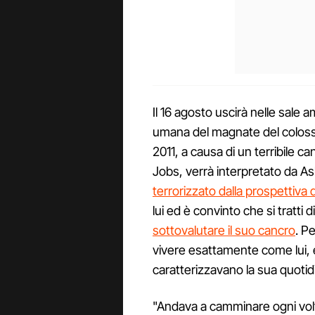
Il 16 agosto uscirà nelle sale a
umana del magnate del colosso 
2011, a causa di un terribile c
Jobs, verrà interpretato da Ash
terrorizzato dalla prospettiva 
lui ed è convinto che si tratti
sottovalutare il suo cancro
. Pe
vivere esattamente come lui,
caratterizzavano la sua quotidi
"Andava a camminare ogni vol