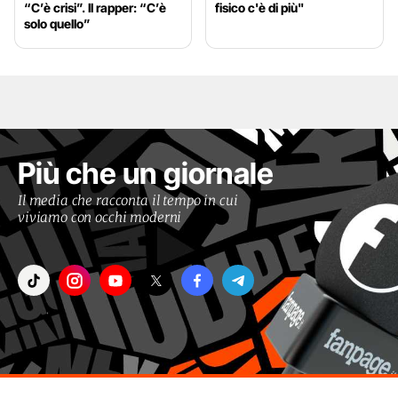
“C’è crisi”. Il rapper: “C’è
fisico c'è di più"
solo quello”
Più che un giornale
Il media che racconta il tempo in cui
viviamo con occhi moderni