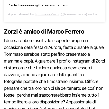
Su le troieeeeee @therealauroragram
A post shared by
Tommaso Zorzi
(@tommasozorzi) on
Dec 9, 2014 at 1:55am PST
Zorzi è amico di Marco Ferrero
I due sarebbero usciti allo scoperto proprio in
occasione della festa di Aurora, festa durante la quale
Tommaso sarebbe stato perfino presentato a
mamma e papà. A guardare il profilo Instagram di Zorzi
ci si accorge che tra loro qualcosa deve esserci
davvero, almeno a giudicare dalla quantità di
fotografie postate che li mostrano insieme. Difficile
pensare che tra loro non ci sia del tenero: se così non
fosse, perché mai trascorrerebbero insieme tutto il
tempo libero a loro disposizione? Appassionata di
musica come il papà, Aurora ha frequentato il bel