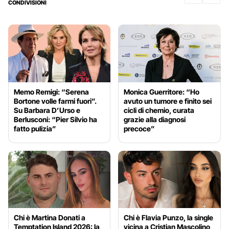
CONDIVISIONI
Memo Remigi: “Serena
Monica Guerritore: “Ho
Bortone volle farmi fuori”.
avuto un tumore e finito sei
Su Barbara D’Urso e
cicli di chemio, curata
Berlusconi: “Pier Silvio ha
grazie alla diagnosi
fatto pulizia”
precoce”
Chi è Martina Donati a
Chi è Flavia Punzo, la single
Temptation Island 2026: la
vicina a Cristian Mascolino