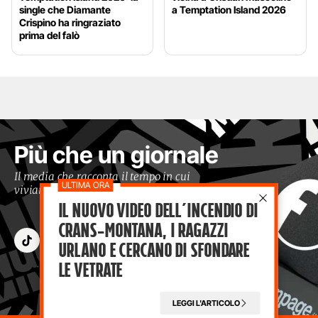
single che Diamante
a Temptation Island 2026
Crispino ha ringraziato
prima del falò
Più che un giornale
Il media che racconta il tempo in cui
viviamo con occhi moderni
Il nuovo video dell’incendio di
Crans-Montana, i ragazzi
Urlano e cercano di sfondare
le vetrate
LEGGI L'ARTICOLO