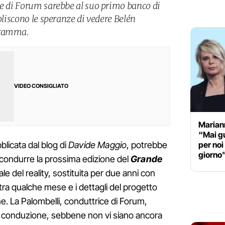
ce di Forum sarebbe al suo primo banco di
voliscono le speranze di vedere Belén
gramma.
VIDEO CONSIGLIATO
Marian
“Mai g
per noi
licata dal blog di
Davide Maggio
, potrebbe
giorno
condurre la prossima edizione del
Grande
ale del reality, sostituita per due anni con
 tra qualche mese e i dettagli del progetto
ne. La Palombelli, conduttrice di Forum,
la conduzione, sebbene non vi siano ancora