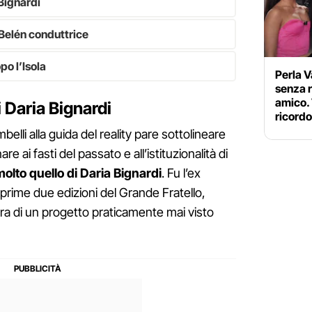
 Bignardi
 Belén conduttrice
po l’Isola
Perla V
senza 
amico. 
i Daria Bignardi
ricord
belli alla guida del reality pare sottolineare
re ai fasti del passato e all’istituzionalità di
 molto quello di Daria Bignardi
. Fu l’ex
 prime due edizioni del Grande Fratello,
cora di un progetto praticamente mai visto