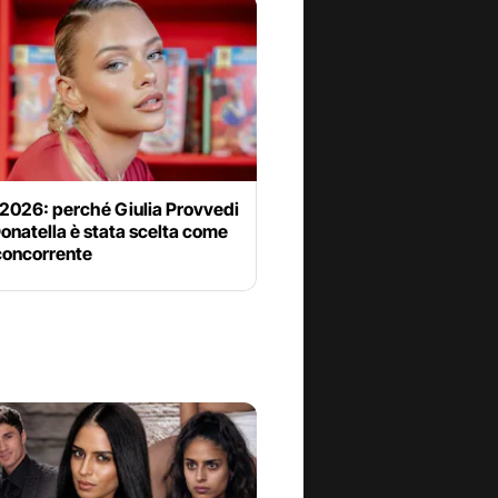
 2026: perché Giulia Provvedi
onatella è stata scelta come
concorrente