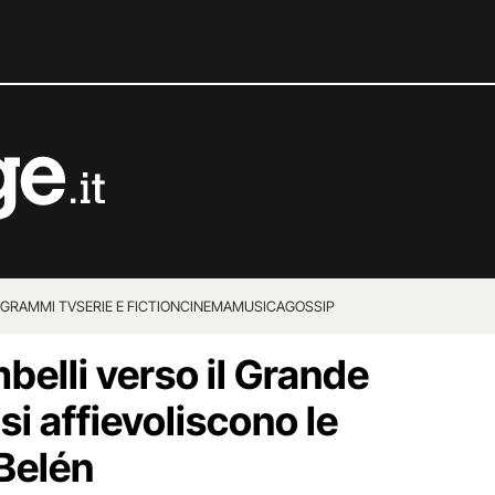
GRAMMI TV
SERIE E FICTION
CINEMA
MUSICA
GOSSIP
belli verso il Grande
si affievoliscono le
Belén