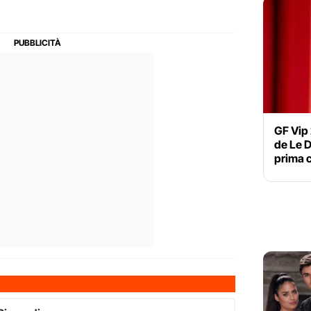
GF Vip
de Le D
prima 