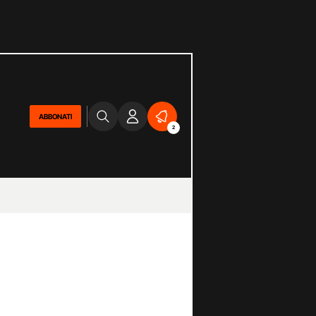
ABBONATI
2