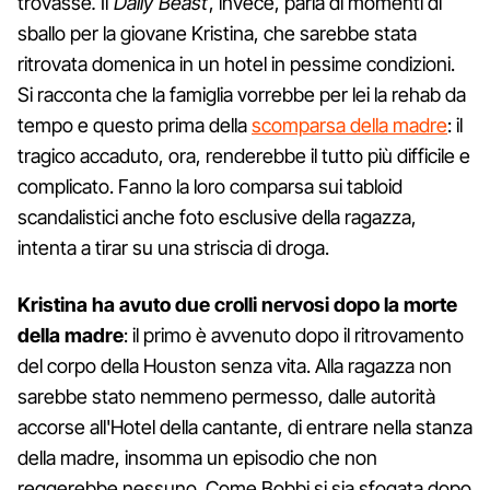
trovasse
.
Il
Daily Beast
, invece, parla di momenti di
sballo per la giovane Kristina, che sarebbe stata
ritrovata domenica in un hotel in pessime condizioni.
Si racconta che la famiglia vorrebbe per lei la rehab da
tempo e questo prima della
scomparsa della madre
: il
tragico accaduto, ora, renderebbe il tutto più difficile e
complicato. Fanno la loro comparsa sui tabloid
scandalistici anche foto esclusive della ragazza,
intenta a tirar su una striscia di droga.
Kristina ha avuto due crolli nervosi dopo la morte
della madre
: il primo è avvenuto dopo il ritrovamento
del corpo della Houston senza vita. Alla ragazza non
sarebbe stato nemmeno permesso, dalle autorità
accorse all'Hotel della cantante, di entrare nella stanza
della madre, insomma un episodio che non
reggerebbe nessuno. Come Bobbi si sia sfogata dopo