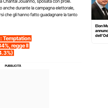
gia Chantal Jouanno, sposata con prole.
rko anche durante la campagna elettorale,
orsi che gli hanno fatto guadagnare la tanto
Elon Mu
annunci
dell’Od
io: Temptation
34%, regge Il
4.3%)