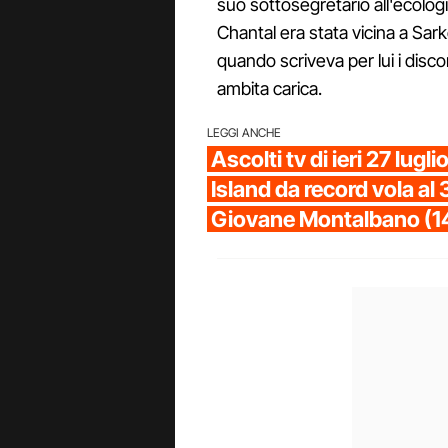
suo sottosegretario all'ecolo
Chantal era stata vicina a Sa
quando scriveva per lui i disc
ambita carica.
LEGGI ANCHE
Ascolti tv di ieri 27 lugl
Island da record vola al 
Giovane Montalbano (1