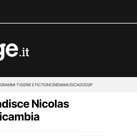
GRAMMI TV
SERIE E FICTION
CINEMA
MUSICA
GOSSIP
adisce Nicolas
ricambia