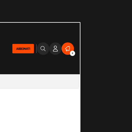
ABBONATI
2