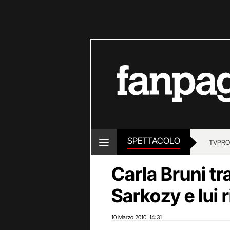
SPETTACOLO
TV
PRO
Carla Bruni tr
Sarkozy e lui 
10 Marzo 2010
14:31
,