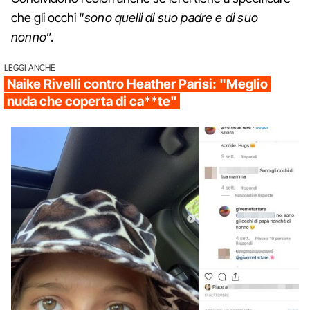
che gli occhi “
sono quelli di suo padre e di suo
nonno
”.
LEGGI ANCHE
Naike Rivelli contro Heather Parisi: "Meglio
nuda che coperta di ca**te"