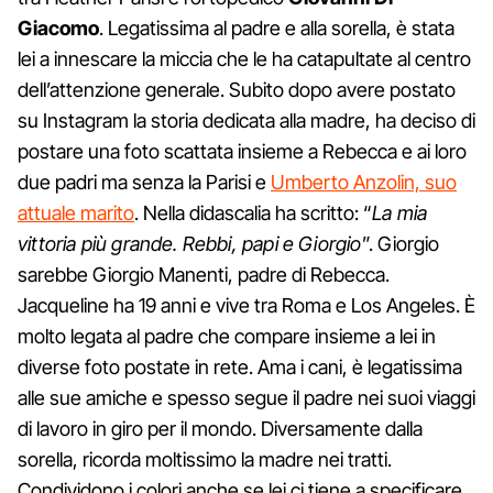
Giacomo
. Legatissima al padre e alla sorella, è stata
lei a innescare la miccia che le ha catapultate al centro
dell’attenzione generale. Subito dopo avere postato
su Instagram la storia dedicata alla madre, ha deciso di
postare una foto scattata insieme a Rebecca e ai loro
due padri ma senza la Parisi e
Umberto Anzolin, suo
attuale marito
. Nella didascalia ha scritto: “
La mia
vittoria più grande. Rebbi, papi e Giorgio
”. Giorgio
sarebbe Giorgio Manenti, padre di Rebecca.
Jacqueline ha 19 anni e vive tra Roma e Los Angeles. È
molto legata al padre che compare insieme a lei in
diverse foto postate in rete. Ama i cani, è legatissima
alle sue amiche e spesso segue il padre nei suoi viaggi
di lavoro in giro per il mondo. Diversamente dalla
sorella, ricorda moltissimo la madre nei tratti.
Condividono i colori anche se lei ci tiene a specificare