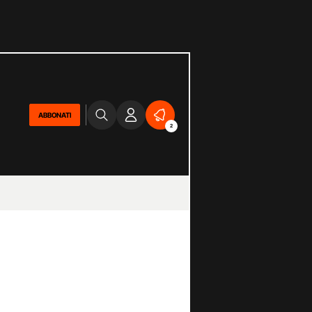
ABBONATI
2