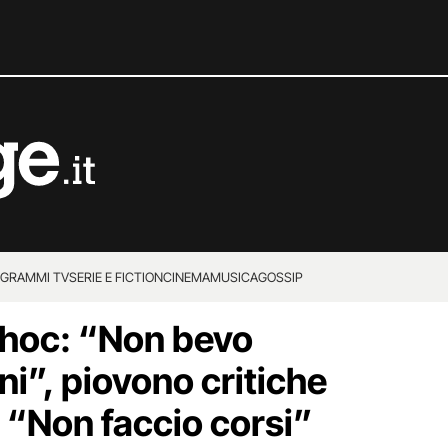
GRAMMI TV
SERIE E FICTION
CINEMA
MUSICA
GOSSIP
choc: “Non bevo
i”, piovono critiche
: “Non faccio corsi”