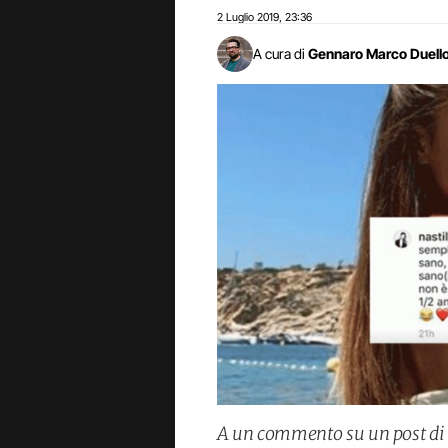
2 Luglio 2019
23:36
,
A cura di
Gennaro Marco Duell
A un commento su un post di 