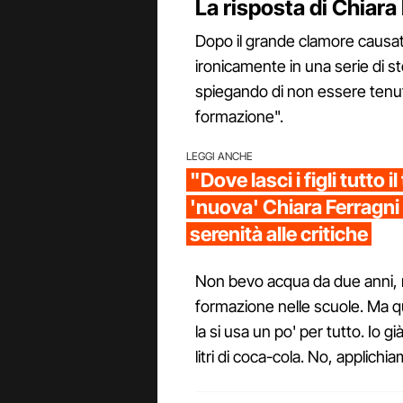
La risposta di Chiara
Dopo il grande clamore causato
ironicamente in una serie di s
spiegando di non essere tenut
formazione".
LEGGI ANCHE
"Dove lasci i figli tutto i
'nuova' Chiara Ferragni
serenità alle critiche
Non bevo acqua da due anni, mi
formazione nelle scuole. Ma q
la si usa un po' per tutto. I
litri di coca-cola. No, applichi