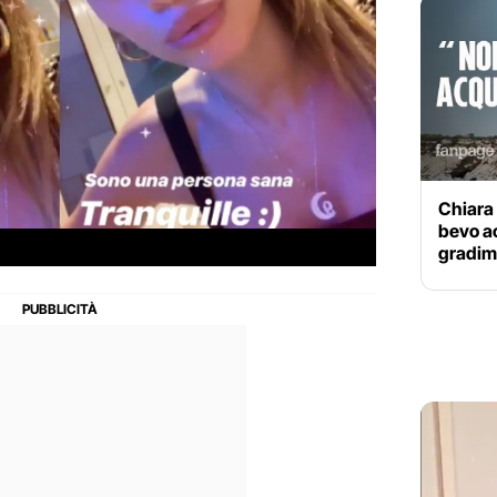
Chiara 
bevo ac
gradime