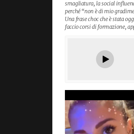
smagliatura, la social influen
perché “non è di mio gradimen
Una frase choc che è stata ogge
faccio corsi di formazione, ap