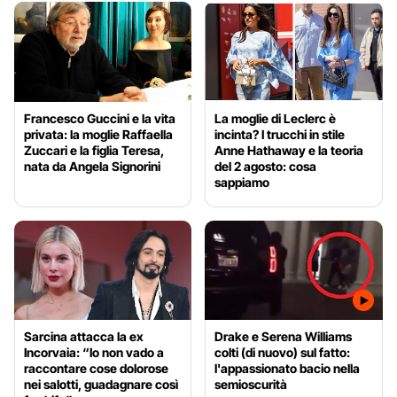
Francesco Guccini e la vita
La moglie di Leclerc è
privata: la moglie Raffaella
incinta? I trucchi in stile
Zuccari e la figlia Teresa,
Anne Hathaway e la teoria
nata da Angela Signorini
del 2 agosto: cosa
sappiamo
Sarcina attacca la ex
Drake e Serena Williams
Incorvaia: “Io non vado a
colti (di nuovo) sul fatto:
raccontare cose dolorose
l'appassionato bacio nella
nei salotti, guadagnare così
semioscurità