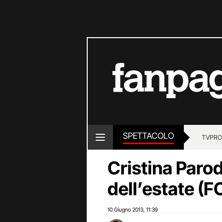
SPETTACOLO
TV
PRO
Cristina Parod
dell’estate (
10 Giugno 2013
11:39
,