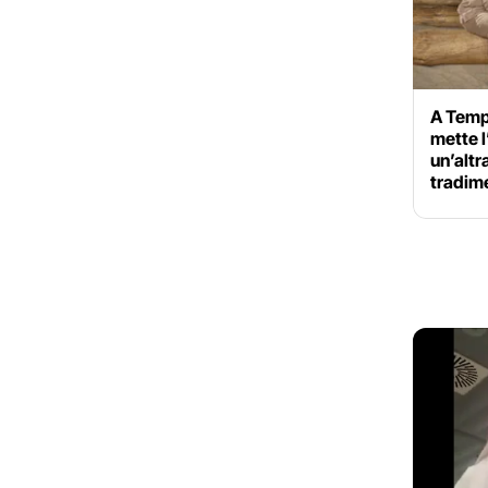
A Temp
mette l
un’altr
tradim