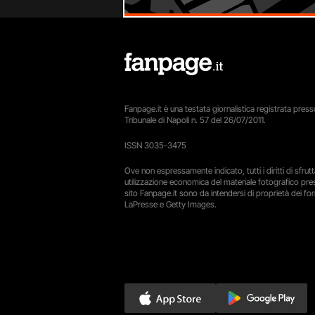
Fanpage.it è una testata giornalistica registrata presso
Tribunale di Napoli n. 57 del 26/07/2011.
ISSN 3035-3475
Ove non espressamente indicato, tutti i diritti di sfru
utilizzazione economica del materiale fotografico pre
sito Fanpage.it sono da intendersi di proprietà dei forn
LaPresse e Getty Images.