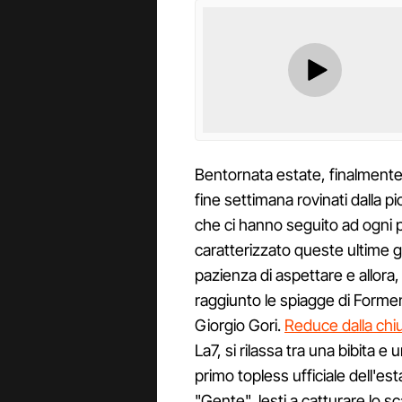
Bentornata estate, finalment
fine settimana rovinati dalla p
che ci hanno seguito ad ogni 
caratterizzato queste ultime g
pazienza di aspettare e allora,
raggiunto le spiagge di Forme
Giorgio Gori.
Reduce dalla chiu
La7, si rilassa tra una bibita e u
primo topless ufficiale dell'es
"Gente", lesti a catturare lo s