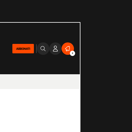
ABBONATI
2