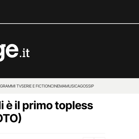
GRAMMI TV
SERIE E FICTION
CINEMA
MUSICA
GOSSIP
i è il primo topless
FOTO)