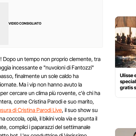
VIDEO CONSIGLIATO
e! Dopo un tempo non proprio clemente, tra
ioggia incessante e "nuvoloni di Fantozzi"
Ulisse 
passo, finalmente un sole caldo ha
special
iornate. Ma i vip non hanno avuto la
gratis 
 per cercare un clima più rovente, c'è chi ha
ntera, come Cristina Parodi e suo marito,
sura di Cristina Parodi Live
, il suo show su
na coccola, oplà, il bikini vola via e spunta il
tate, complici i paparazzi del settimanale
catto hot. L'ex conduttrice di Verissimo