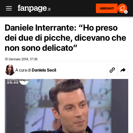
ABBONATI
2
Daniele Interrante: “Ho preso
dei due di picche, dicevano che
non sono delicato”
31 Gennaio 2014
17:35
,
A cura di
Daniela Seclì