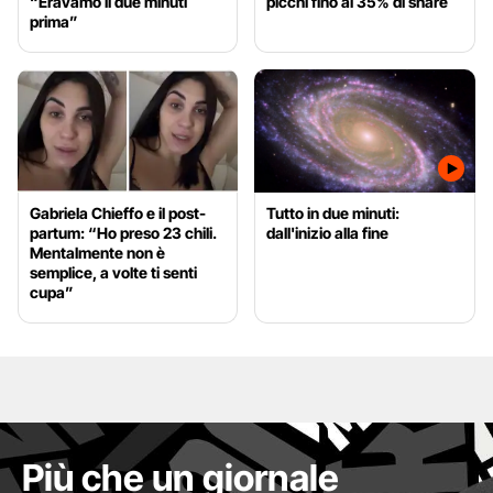
“Eravamo lì due minuti
picchi fino al 35% di share
prima”
Gabriela Chieffo e il post-
Tutto in due minuti:
partum: “Ho preso 23 chili.
dall'inizio alla fine
Mentalmente non è
semplice, a volte ti senti
cupa”
Più che un giornale