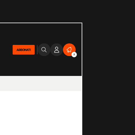
ABBONATI
2