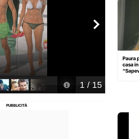
Paura p
casa in 
“Sapev