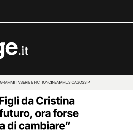
GRAMMI TV
SERIE E FICTION
CINEMA
MUSICA
GOSSIP
Figli da Cristina
futuro, ora forse
a di cambiare”