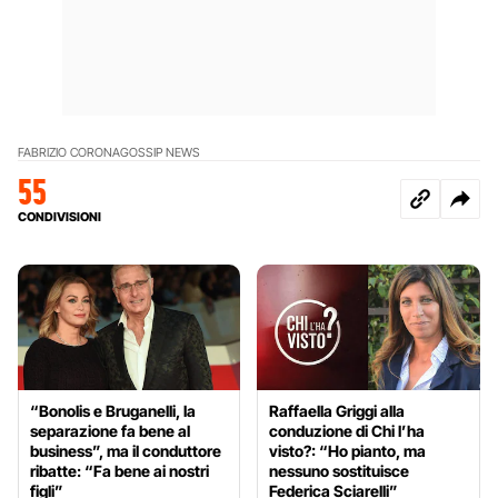
FABRIZIO CORONA
GOSSIP NEWS
55
CONDIVISIONI
“Bonolis e Bruganelli, la
Raffaella Griggi alla
separazione fa bene al
conduzione di Chi l’ha
business”, ma il conduttore
visto?: “Ho pianto, ma
ribatte: “Fa bene ai nostri
nessuno sostituisce
figli”
Federica Sciarelli”