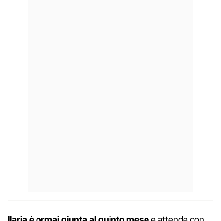
Ilaria è ormai giunta al quinto mese
e attende con