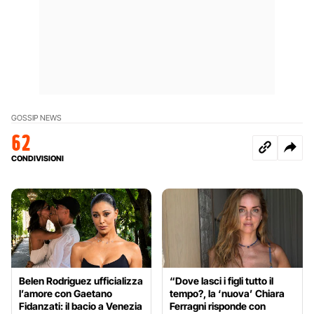
GOSSIP NEWS
62
CONDIVISIONI
Belen Rodriguez ufficializza
“Dove lasci i figli tutto il
l’amore con Gaetano
tempo?, la ‘nuova’ Chiara
Fidanzati: il bacio a Venezia
Ferragni risponde con