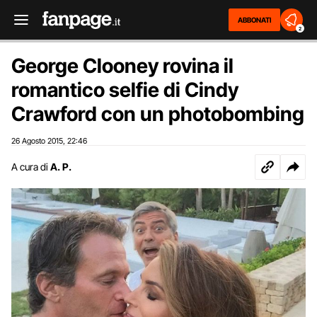
ABBONATI
2
George Clooney rovina il
romantico selfie di Cindy
Crawford con un photobombing
26 Agosto 2015
22:46
,
A cura di
A. P.