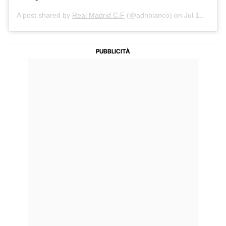
A post shared by
Real Madrid C.F
(@adnblanco) on
Jul 10, 2017 at 6:06am PDT