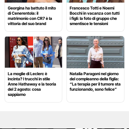
Georgina ha battuto il mito
Francesco Totti e Noemi
di Cenerentola: il
Bocchi in vacanza con tutti
matrimonio con CR7 è la
i figli: la foto di gruppo che
vittoria del suo brand
smentisce le tensioni
La moglie di Leclerc è
Natalia Paragoni nel giorno
incinta? I trucchi in stile
del compleanno della figlia:
Anne Hathaway e la teoria
“La terapia per il tumore sta
del 2 agosto: cosa
funzionando, sono felice”
sappiamo