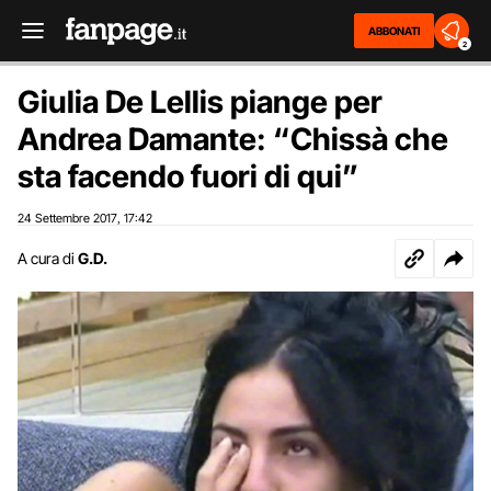
ABBONATI
2
Giulia De Lellis piange per
Andrea Damante: “Chissà che
sta facendo fuori di qui”
24 Settembre 2017
17:42
,
A cura di
G.D.