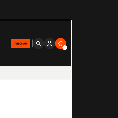
ABBONATI
2