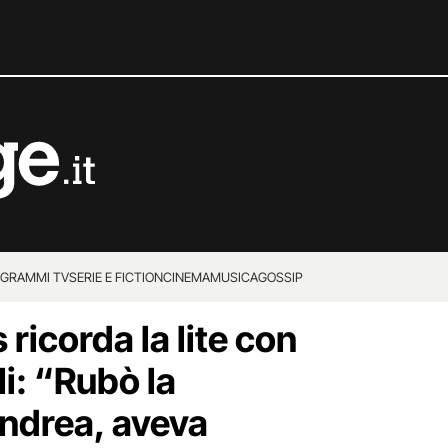
GRAMMI TV
SERIE E FICTION
CINEMA
MUSICA
GOSSIP
s ricorda la lite con
i: “Rubò la
Andrea, aveva