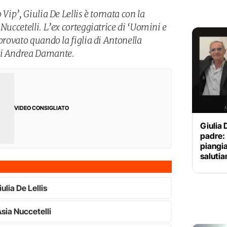
 Vip’, Giulia De Lellis è tornata con la
 Nuccetelli. L’ex corteggiatrice di ‘Uomini e
 provato quando la figlia di Antonella
di Andrea Damante.
VIDEO CONSIGLIATO
Giulia D
padre: 
piangia
saluti
ulia De Lellis
 Asia Nuccetelli