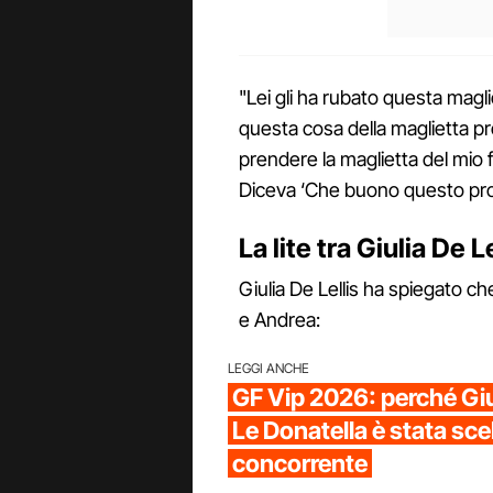
"Lei gli ha rubato questa magl
questa cosa della maglietta pro
prendere la maglietta del mio
Diceva ‘Che buono questo prof
La lite tra Giulia De L
Giulia De Lellis ha spiegato che
e Andrea:
LEGGI ANCHE
GF Vip 2026: perché Giu
Le Donatella è stata sc
concorrente