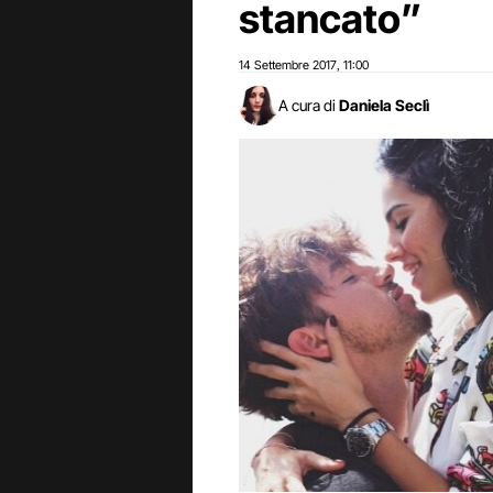
stancato”
14 Settembre 2017
11:00
,
A cura di
Daniela Seclì