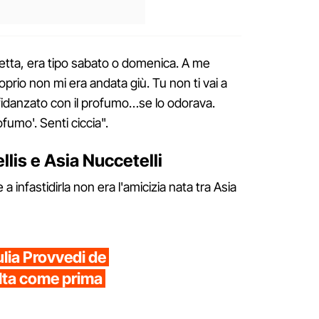
ietta, era tipo sabato o domenica. A me
prio non mi era andata giù. Tu non ti vai a
 fidanzato con il profumo…se lo odorava.
umo'. Senti ciccia".
ellis e Asia Nuccetelli
 a infastidirla non era l'amicizia nata tra Asia
lia Provvedi de
elta come prima