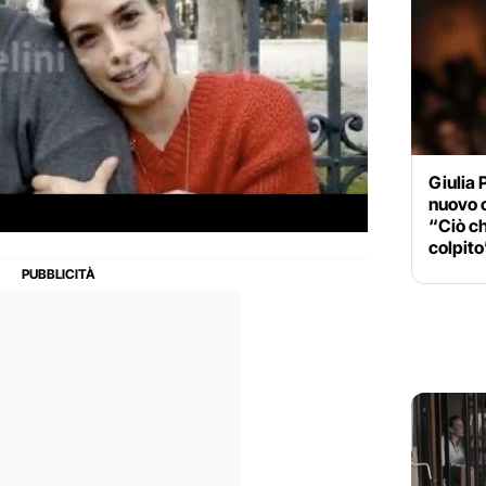
Giulia 
nuovo 
“Ciò c
colpito