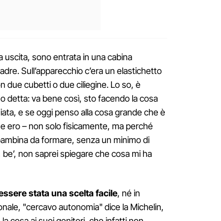
a uscita, sono entrata in una cabina
dre. Sull’apparecchio c’era un elastichetto
 due cubetti o due ciliegine. Lo so, è
 detta: va bene così, sto facendo la cosa
niata, e se oggi penso alla cosa grande che è
che ero – non solo fisicamente, ma perché
bambina da formare, senza un minimo di
, be’, non saprei spiegare che cosa mi ha
essere stata una scelta facile
, né in
sonale, "cercavo autonomia" dice la Michelin,
 cosa ai suoi genitori, che infatti non