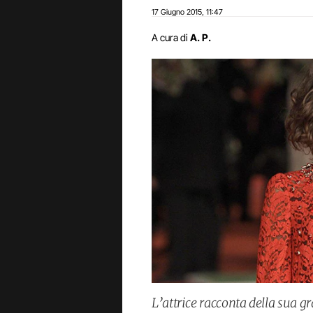
17 Giugno 2015
11:47
,
A cura di
A. P.
L’attrice racconta della sua g