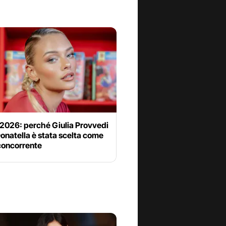
 2026: perché Giulia Provvedi
onatella è stata scelta come
concorrente