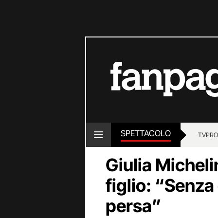
SPETTACOLO
TV
PRO
Giulia Micheli
figlio: “Senza 
persa”