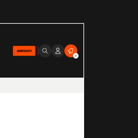
ABBONATI
2