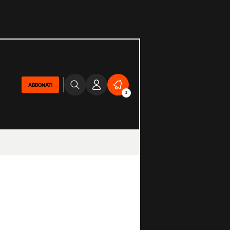
ABBONATI
2