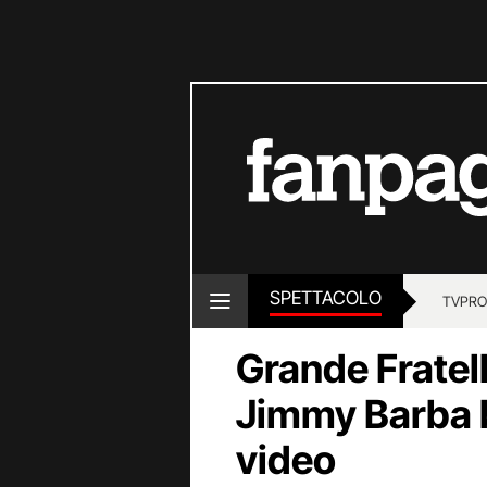
SPETTACOLO
TV
PRO
Grande Fratell
Jimmy Barba b
video