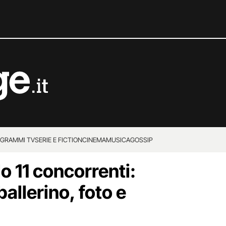
GRAMMI TV
SERIE E FICTION
CINEMA
MUSICA
GOSSIP
o 11 concorrenti:
allerino, foto e