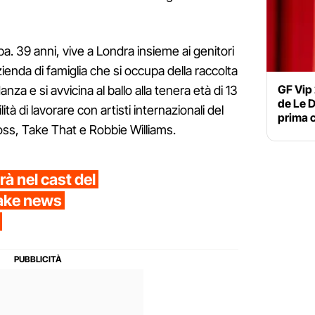
. 39 anni, vive a Londra insieme ai genitori
'azienda di famiglia che si occupa della raccolta
GF Vip
anza e si avvicina al ballo alla tenera età di 13
de Le D
ità di lavorare con artisti internazionali del
prima 
oss, Take That e Robbie Williams.
à nel cast del
fake news