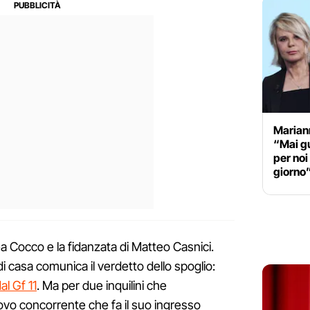
Marian
“Mai g
per noi
giorno
ea Cocco e la fidanzata di Matteo Casnici.
i casa comunica il verdetto dello spoglio:
al Gf 11
. Ma per due inquilini che
ovo concorrente che fa il suo ingresso