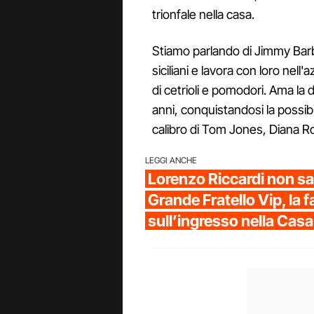
trionfale nella casa.
Stiamo parlando di Jimmy Barba
siciliani e lavora con loro nell
di cetrioli e pomodori. Ama la d
anni, conquistandosi la possibil
calibro di Tom Jones, Diana R
LEGGI ANCHE
Lorenzo Riccardi non sar
Grande Fratello Vip, la 
sull’ingresso nella Casa