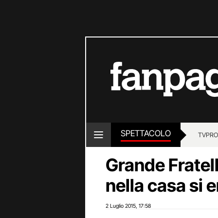
SPETTACOLO
TV
PRO
Grande Fratel
nella casa si 
2 Luglio 2015
17:58
,