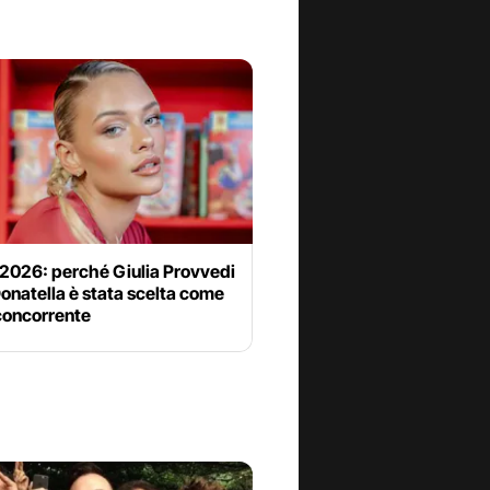
 2026: perché Giulia Provvedi
onatella è stata scelta come
concorrente