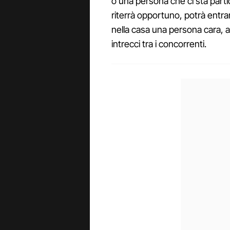
o una persona che ci sta part
riterrà opportuno, potrà entrar
nella casa una persona cara, ap
intrecci tra i concorrenti.