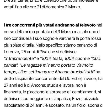
Diletta, Eithel, Enzo e Lorenzo che potranno essere
votati fino alle ore 21 di domenica 2 Marzo.
I tre concorrenti più votati andranno al televoto
nel
corso della prima puntata del 3 Marzo ma solo uno di
loro continuerà il suo sogno e varcherà la porta rossa
più spiata d'Italia. Nello specifico stiamo parlando di
Lorenzo, 25 anni di Pisa che si definisce
"intraprendente"
e
"100% testa, 100% cuore e 100%
pancia".
"Le ragazze mi hanno portato via molto
tempo, i fine settimana me li hanno bruciati tutti"
ha
detto l'aspirante concorrente del
Gf.
Eithel, invece, ha
27 anni ed è di Ancona: studia e lavora, non è
fidanzata, le piacciono le sorprese e i cambiamenti, si
definisce spumeggiante e simpatica; Enzo, pizzaiolo
napoletano di 24 anni, è sposato, ha un figlio, sogna di