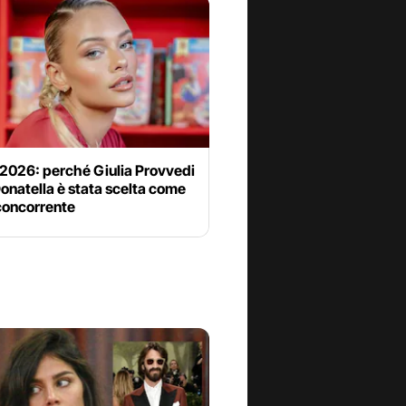
 2026: perché Giulia Provvedi
onatella è stata scelta come
concorrente