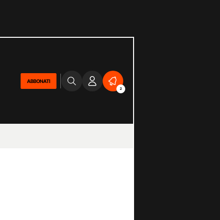
ABBONATI
2