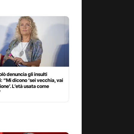
olò denuncia gli insulti
i: “Mi dicono ‘sei vecchia, vai
ione’. L’età usata come
”