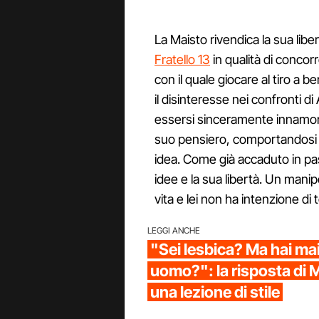
La Maisto rivendica la sua liber
Fratello 13
in qualità di concor
con il quale giocare al tiro a b
il disinteresse nei confronti d
essersi sinceramente innamorat
suo pensiero, comportandosi
idea. Come già accaduto in pas
idee e la sua libertà. Un manip
vita e lei non ha intenzione di t
LEGGI ANCHE
"Sei lesbica? Ma hai ma
uomo?": la risposta di 
una lezione di stile