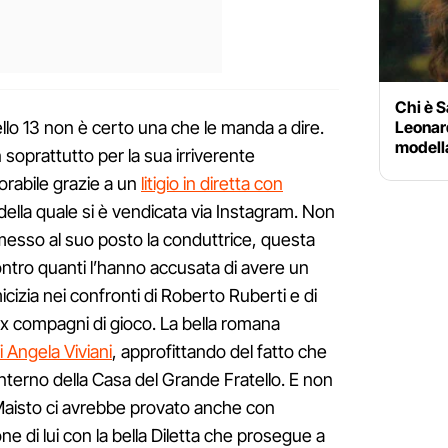
Chi è S
llo 13 non è certo una che le manda a dire.
Leonard
modella
 soprattutto per la sua irriverente
rabile grazie a un
litigio in diretta con
 della quale si è vendicata via Instagram. Non
imesso al suo posto la conduttrice, questa
contro quanti l’hanno accusata di avere un
micizia nei confronti di Roberto Ruberti e di
 ex compagni di gioco. La bella romana
di Angela Viviani
, approfittando del fatto che
interno della Casa del Grande Fratello. E non
Maisto ci avrebbe provato anche con
e di lui con la bella Diletta che prosegue a