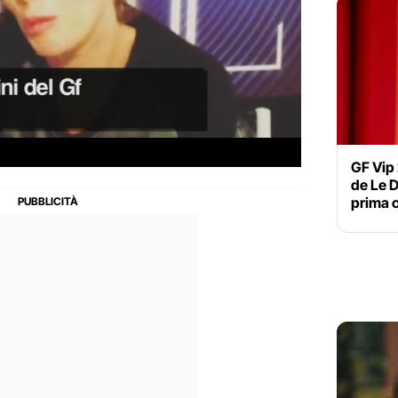
GF Vip
de Le D
prima 