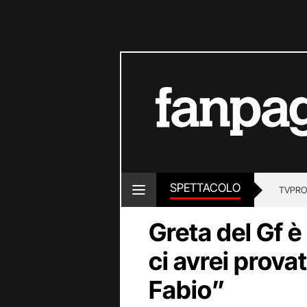
SPETTACOLO
TV
PRO
Greta del Gf è
ci avrei prova
Fabio”