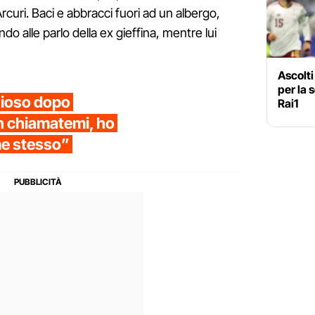
uri. Baci e abbracci fuori ad un albergo,
do alle parlo della ex gieffina, mentre lui
Ascolti 
per la 
azioso dopo
Rai1
n chiamatemi, ho
me stesso”