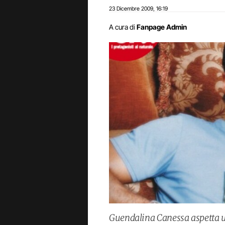
23 Dicembre 2009
16:19
,
A cura di
Fanpage Admin
Guendalina Canessa aspetta un 