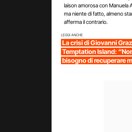
laison amorosa con Manuela Arc
ma niente di fatto, almeno stan
afferma il contrario.
LEGGI ANCHE
La crisi di Giovanni Gr
Temptation Island: “No
bisogno di recuperare 