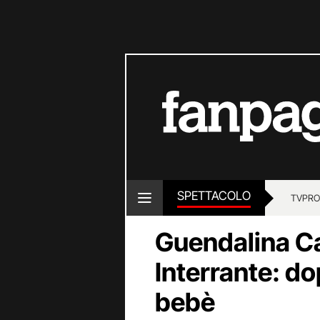
SPETTACOLO
TV
PRO
Guendalina C
Interrante: dop
bebè