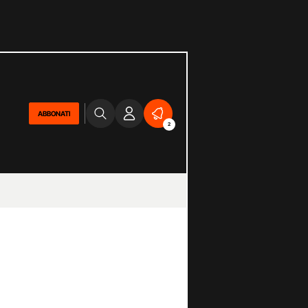
ABBONATI
2