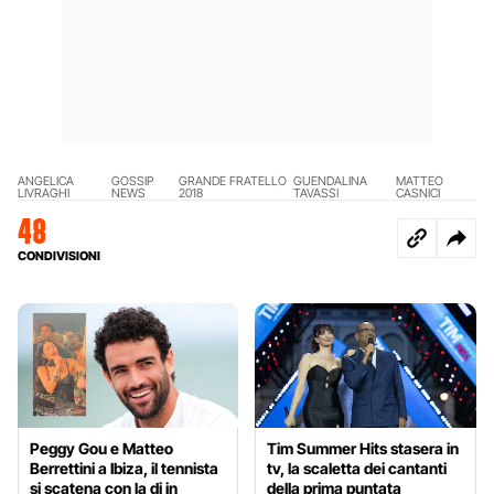
ANGELICA
GOSSIP
GRANDE FRATELLO
GUENDALINA
MATTEO
LIVRAGHI
NEWS
2018
TAVASSI
CASNICI
48
CONDIVISIONI
Peggy Gou e Matteo
Tim Summer Hits stasera in
Berrettini a Ibiza, il tennista
tv, la scaletta dei cantanti
si scatena con la dj in
della prima puntata