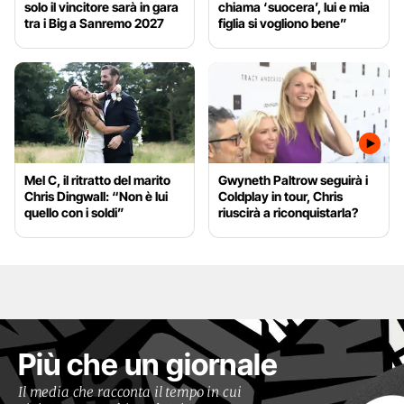
solo il vincitore sarà in gara
chiama ‘suocera’, lui e mia
tra i Big a Sanremo 2027
figlia si vogliono bene”
Mel C, il ritratto del marito
Gwyneth Paltrow seguirà i
Chris Dingwall: “Non è lui
Coldplay in tour, Chris
quello con i soldi”
riuscirà a riconquistarla?
Più che un giornale
Il media che racconta il tempo in cui