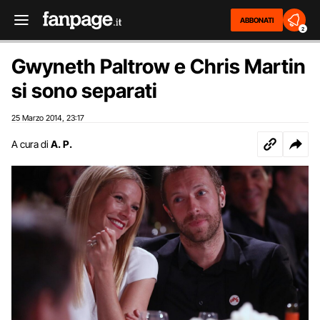
ABBONATI
2
Gwyneth Paltrow e Chris Martin
si sono separati
25 Marzo 2014
23:17
,
A cura di
A. P.