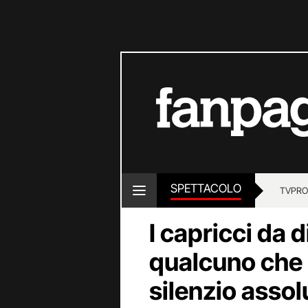
SPETTACOLO
TV
PRO
I capricci da d
qualcuno che l
silenzio assol