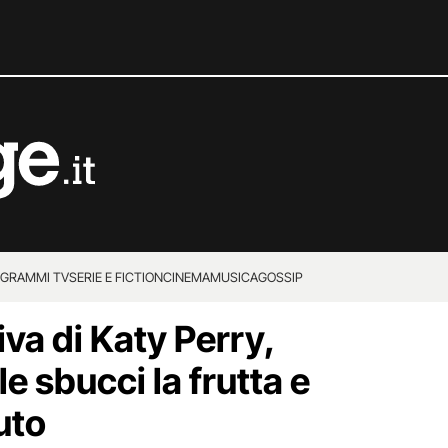
GRAMMI TV
SERIE E FICTION
CINEMA
MUSICA
GOSSIP
iva di Katy Perry,
e sbucci la frutta e
uto