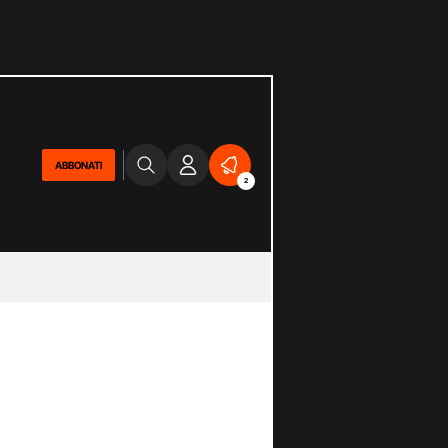
ABBONATI
2