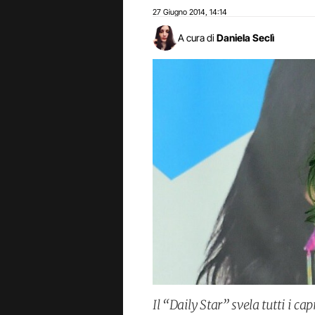
27 Giugno 2014
14:14
,
A cura di
Daniela Seclì
Il “Daily Star” svela tutti i c