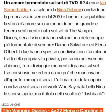
Un amore tormentato sul set di TVD
Il 34 enne
Ian
Somerhalder
e la splendida
Nina Dobrev
condividono
la propria vita insieme dal 2010 e hanno reso pubblica
la storia d'amore solo un anno dopo: un grande e
tenero sentimento nato sul set di The Vampire
Diaries, serial tv in cui danno vita ad una delle coppie
più tormentate di sempre: Damon Salvatore ed Elena
Gilbert. I due hanno spesso condiviso con i fan alcuni
tratti della propria vita privata, postando ad esempio
abbracci, foto di viaggi e momenti di pausa sul set
trascorsi insieme ed era da un po' che mancavano
all'appello immagini social. L'ultima foto della coppia
condivisa sul social network Who Say dalla bella Nina
lo scorso aprile, ma il titolo dello scatto è "flashback":
LEGGI ANCHE
The Vampire Diaries - 4x22 Elena e Caroline e