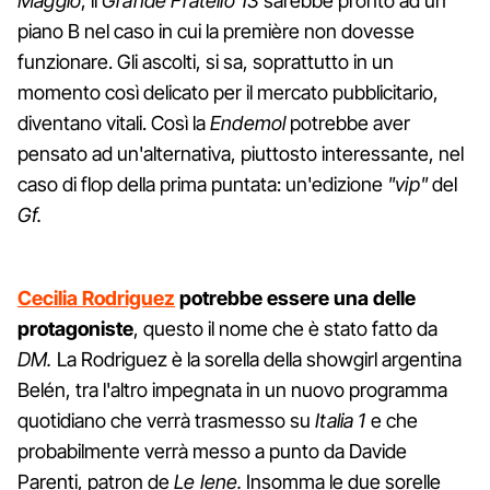
Maggio
, il
Grande Fratello 13
sarebbe pronto ad un
piano B nel caso in cui la première non dovesse
funzionare. Gli ascolti, si sa, soprattutto in un
momento così delicato per il mercato pubblicitario,
diventano vitali. Così la
Endemol
potrebbe aver
pensato ad un'alternativa, piuttosto interessante, nel
caso di flop della prima puntata: un'edizione
"vip"
del
Gf.
Cecilia Rodriguez
potrebbe essere una delle
protagoniste
, questo il nome che è stato fatto da
DM.
La Rodriguez è la sorella della showgirl argentina
Belén, tra l'altro impegnata in un nuovo programma
quotidiano che verrà trasmesso su
Italia 1
e che
probabilmente verrà messo a punto da Davide
Parenti, patron de
Le Iene.
Insomma le due sorelle