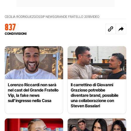
CECILIA RODRIGUEZ
GOSSIP NEWS
GRANDE FRATELLO 2018
VIDEO
837
CONDIVISIONI
Lorenzo Riccardi non sarà
Il carrettino di Giovanni
nel cast del Grande Fratello
Grazioso potrebbe
Vip, la fake news
diventare brand, possibile
sull’ingresso nella Casa
una collaborazione con
Steven Basalari