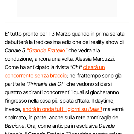
E' tutto pronto per il 3 Marzo quando in prima serata
debutterà la tredicesima edizione del reality show di
Canale 5
"Grande Fratello"
che vedrà alla
conduzione, ancora una volta, Alessia Marcuzzi.
Come ha anticipato la rivista
"Chi"
ci sarà un
concorrente senza braccio
; nel frattempo sono già
partite le
"Primarie del Gf"
che vedono sfidarsi
quattro aspiranti concorrenti i quali si giocheranno
l'ingresso nella casa più spiata d'Italia. Il daytime,
invece,
andrà in onda tutti i giorni su
Italia 1
ma verrà
spalmato, in parte, anche sulla rete ammiraglia del
Biscione
. Ora, come anticipa in esclusiva
Davide