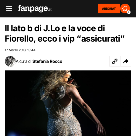
ABBONATI
2
Il lato b di J.Lo e la voce di
Fiorello, ecco i vip “assicurati”
17 Marzo 2013
13:44
,
A cura di
Stefania Rocco