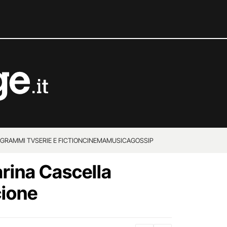
GRAMMI TV
SERIE E FICTION
CINEMA
MUSICA
GOSSIP
Karina Cascella
cione