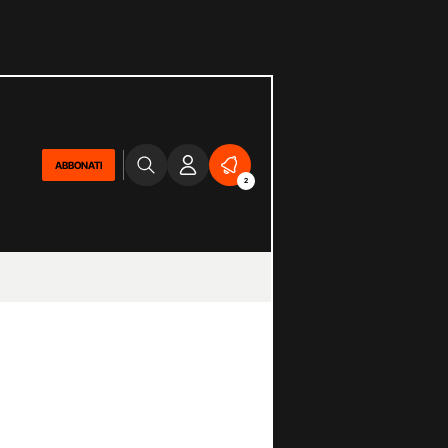
ABBONATI
2