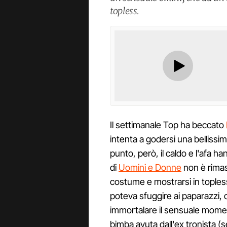
topless.
Il settimanale Top ha beccato
intenta a godersi una bellissima
punto, però, il caldo e l'afa ha
di
Uomini e Donne
non è rimast
costume e mostrarsi in toples
poteva sfuggire ai paparazzi, ch
immortalare il sensuale momen
bimba avuta dall'ex tronista 