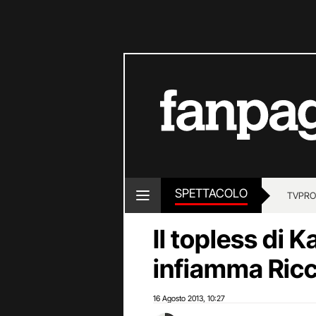
SPETTACOLO
TV
PRO
Il topless di 
infiamma Ric
16 Agosto 2013
10:27
,