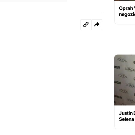
Oprah W
negozio
Justin 
Selena