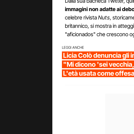
Dalla sua bacheca Twitter, qui
immagini non adatte ai debol
celebre rivista
Nuts
, storicam
britannico, si mostra in attegg
"aficionados" che crescono ogn
LEGGI ANCHE
Licia Colò denuncia gli in
"Mi dicono 'sei vecchia,
L'età usata come offes