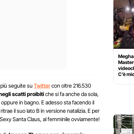
Meghan
Master
videoc
C’è mi
 più seguite su
Twitter
con oltre 216.530
negli scatti proibiti
che si fa anche da sola,
, oppure in bagno. E adesso sta facendo il
itrae il suo lato B in versione natalizia. E per
a Sexy Santa Claus, al femminile ovviamente!