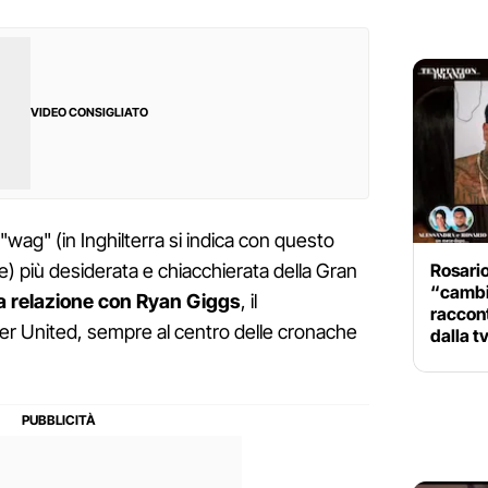
VIDEO CONSIGLIATO
"wag" (in Inghilterra si indica con questo
Rosari
re) più desiderata e chiacchierata della Gran
“cambia
a relazione con Ryan Giggs
, il
raccon
r United, sempre al centro delle cronache
dalla t