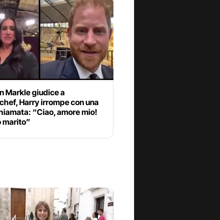
 Markle giudice a
chef, Harry irrompe con una
hiamata: “Ciao, amore mio!
o marito”