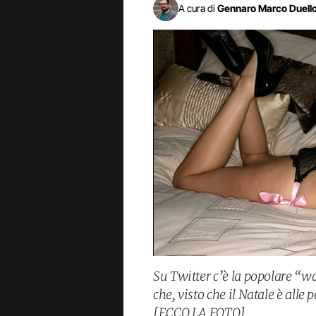
A cura di
Gennaro Marco Duell
Su Twitter c’è la popolare “
che, visto che il Natale è alle p
[ECCO LA FOTO]