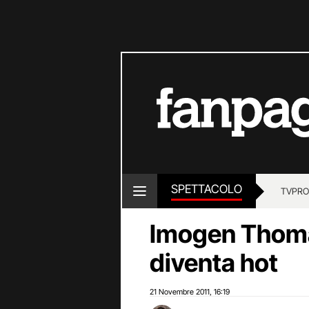
SPETTACOLO
TV
PRO
Imogen Thoma
diventa hot
21 Novembre 2011
16:19
,