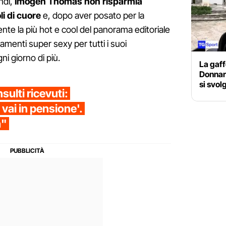
ndi,
Imogen Thomas non risparmia
i di cuore
e, dopo aver posato per la
ente la più hot e cool del panorama editoriale
iamenti super sexy per tutti i suoi
i giorno di più.
La gaff
Donnar
si svol
sulti ricevuti:
 vai in pensione'.
a"