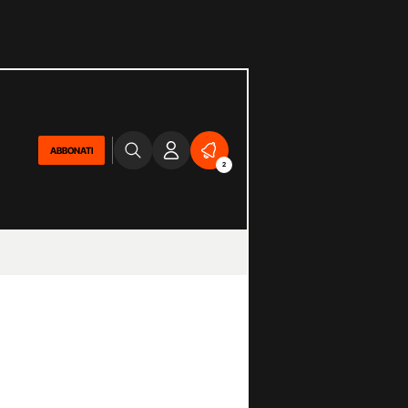
ABBONATI
2