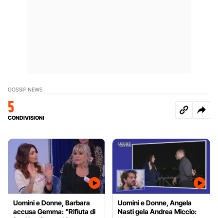
GOSSIP NEWS
5
CONDIVISIONI
Uomini e Donne, Barbara
Uomini e Donne, Angela
accusa Gemma: "Rifiuta di
Nasti gela Andrea Miccio: