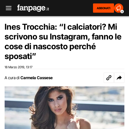
ABBONATI
2
Ines Trocchia: “I calciatori? Mi
scrivono su Instagram, fanno le
cose di nascosto perché
sposati”
18 Marzo 2019
13:17
,
A cura di
Carmela Cassese