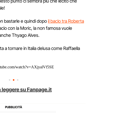
questo punto ci sembra più che lecito che
ale!
n bastarle e quindi dopo
il bacio tra Roberta
bacio con la Moric, la non famosa vuole
 anche Thyago Alves.
ta a tornare in Italia delusa come Raffaella
utube.com/watch?v=AXjyalVf5SE
 leggere su Fanpage.it