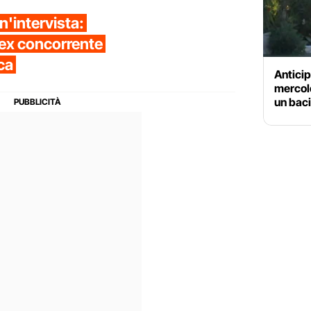
un'intervista:
’ex concorrente
rca
Anticip
mercole
un baci