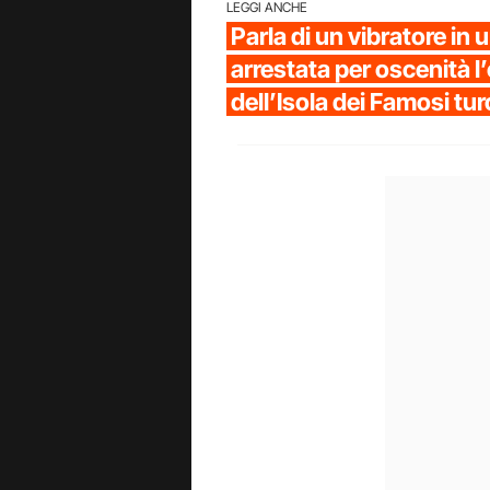
LEGGI ANCHE
Parla di un vibratore in 
arrestata per oscenità l
dell’Isola dei Famosi tu