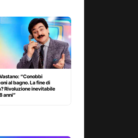
 Vastano: “Conobbi
oni al bagno. La fine di
a? Rivoluzione inevitabile
8 anni”