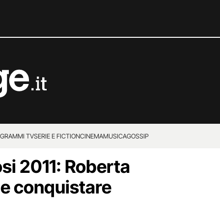
GRAMMI TV
SERIE E FICTION
CINEMA
MUSICA
GOSSIP
osi 2011: Roberta
le conquistare