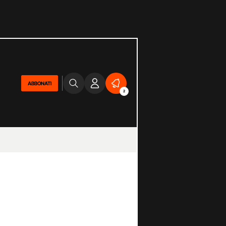
ABBONATI
2