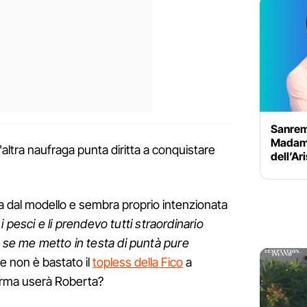
Sanrem
Madame:
'altra naufraga punta diritta a conquistare
dell’Ar
a dal modello e sembra proprio intenzionata
 pesci e li prendevo tutti straordinario
e se me metto in testa di puntà pure
se non è bastato il
topless della Fico
a
 arma userà Roberta?