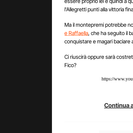
essere proprio lei e quindi a 
l'Allegretti punti alla vittoria fin
Ma il montepremi potrebbe no
e Raffaella
, che ha seguito il 
conquistare e magari baciare
Ci riuscirà oppure sarà costret
Fico?
https://www.yo
Continua a