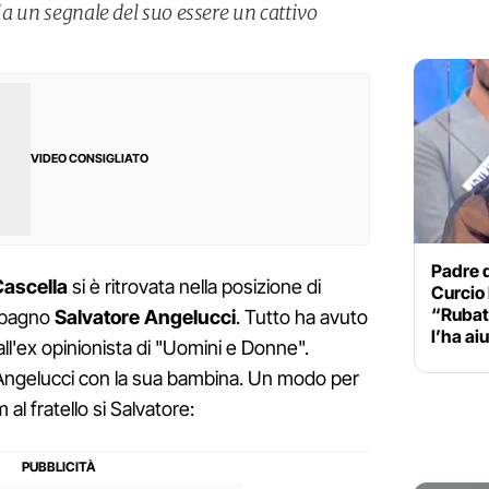
sia un segnale del suo essere un cattivo
VIDEO CONSIGLIATO
Padre 
Cascella
si è ritrovata nella posizione di
Curcio 
“Rubati
ompagno
Salvatore Angelucci
. Tutto ha avuto
l’ha ai
all'ex opinionista di "Uomini e Donne".
 Angelucci con la sua bambina. Un modo per
al fratello si Salvatore: