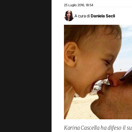
25 Luglio 2016
18:54
,
A cura di
Daniela Seclì
Karina Cascella ha difeso il s