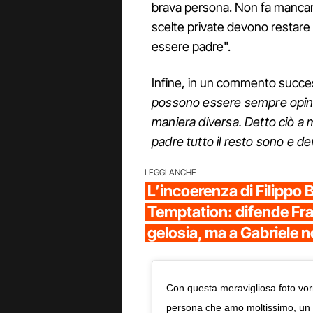
brava persona. Non fa mancare
scelte private devono restare 
essere padre".
Infine, in un commento succe
possono essere sempre opinabil
maniera diversa. Detto ciò a m
padre tutto il resto sono e de
LEGGI ANCHE
L’incoerenza di Filippo B
Temptation: difende Fra
gelosia, ma a Gabriele n
Con questa meravigliosa foto vor
persona che amo moltissimo, un a