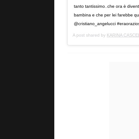
tanto tantissimo..che ora è dive
bambina e che per lei farebbe qu
@cristiano_angelucci #eraorazi
A post shared by
KARINA CASCE