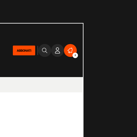
ABBONATI
2