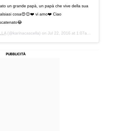
ntato un grande papà, un papà che vive della sua
alsiasi cosa😍😊❤️ vi amo❤️ Ciao
oscatenato😂
LLA
(@karinacascella) on
Jul 22, 2016 at 1:07am PDT