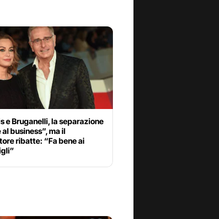
s e Bruganelli, la separazione
 al business”, ma il
ore ribatte: “Fa bene ai
igli”