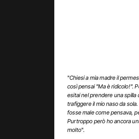
"
Chiesi a mia madre il permess
così pensai "Ma è ridicolo!".
esitai nel prendere una spilla
trafiggere il mio naso da sol
fosse male come pensava, per
Purtroppo però ho ancora una t
molto
".