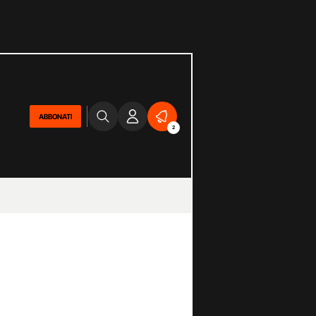
ABBONATI
2