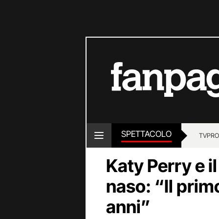
SPETTACOLO
TV
PRO
Katy Perry e i
naso: “Il primo
anni”