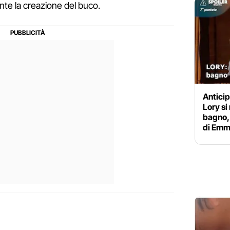
rante la creazione del buco.
Anticip
Lory si
bagno,
di Em