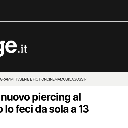
GRAMMI TV
SERIE E FICTION
CINEMA
MUSICA
GOSSIP
l nuovo piercing al
 lo feci da sola a 13