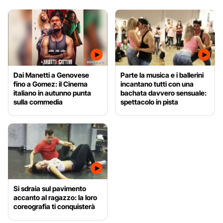
Dai Manetti a Genovese
Parte la musica e i ballerini
fino a Gomez: il Cinema
incantano tutti con una
italiano in autunno punta
bachata davvero sensuale:
sulla commedia
spettacolo in pista
Si sdraia sul pavimento
accanto al ragazzo: la loro
coreografia ti conquisterà