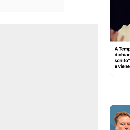
A Temp
dichiar
schifo”
e viene