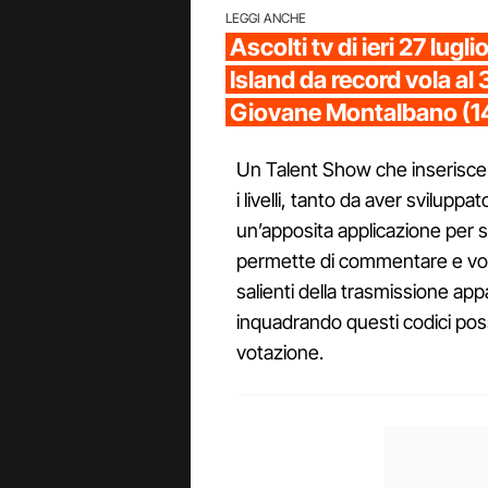
LEGGI ANCHE
Ascolti tv di ieri 27 lugl
Island da record vola al 
Giovane Montalbano (1
Un Talent Show che inserisce d
i livelli, tanto da aver svilupp
un’apposita applicazione per 
permette di commentare e vo
salienti della trasmissione app
inquadrando questi codici po
votazione.