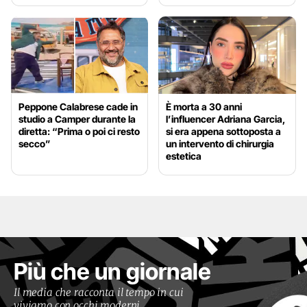
Peppone Calabrese cade in
È morta a 30 anni
studio a Camper durante la
l’influencer Adriana Garcia,
diretta: “Prima o poi ci resto
si era appena sottoposta a
secco”
un intervento di chirurgia
estetica
Più che un giornale
Il media che racconta il tempo in cui
viviamo con occhi moderni