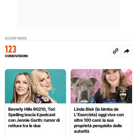
GOSSIP NEWS
123
CONDIVISIONI
Beverly Hills 90210, Tori
Linda Blair (la bimba de
Spelling lascia il podcast
L’Esorcista) oggi vive con
con Jennie Garth: rumor di
oltre 100 cani: la sua
rottura tra le due
proprietà perquisita dalle
autorità