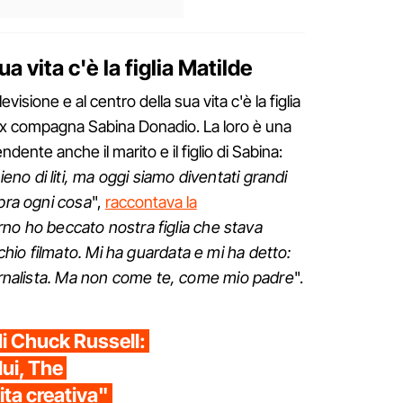
a vita c'è la figlia Matilde
visione e al centro della sua vita c'è la figlia
 ex compagna Sabina Donadio. La loro è una
ndente anche il marito e il figlio di Sabina:
no di liti, ma oggi siamo diventati grandi
opra ogni cosa
",
raccontava la
orno ho beccato nostra figlia che stava
io filmato. Mi ha guardata e mi ha detto:
iornalista. Ma non come te, come mio padre
".
di Chuck Russell:
lui, The
ita creativa"