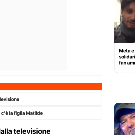
Meta e
solidar
fan am
elevisione
 c'è la figlia Matilde
 dalla televisione