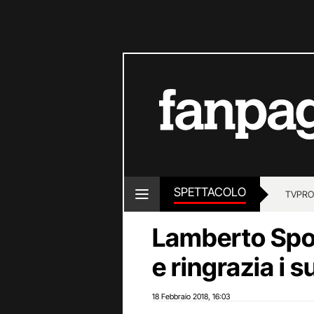
SPETTACOLO
TV
PRO
Lamberto Spo
e ringrazia i s
18 Febbraio 2018
16:03
,