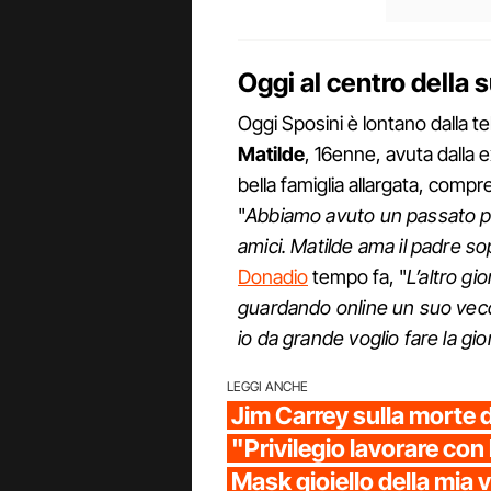
Oggi al centro della su
Oggi Sposini è lontano dalla tele
Matilde
, 16enne, avuta dalla
bella famiglia allargata, compre
"
Abbiamo avuto un passato pie
amici. Matilde ama il padre s
Donadio
tempo fa, "
L’altro gi
guardando online un suo vecch
io da grande voglio fare la g
LEGGI ANCHE
Jim Carrey sulla morte 
"Privilegio lavorare con 
Mask gioiello della mia v