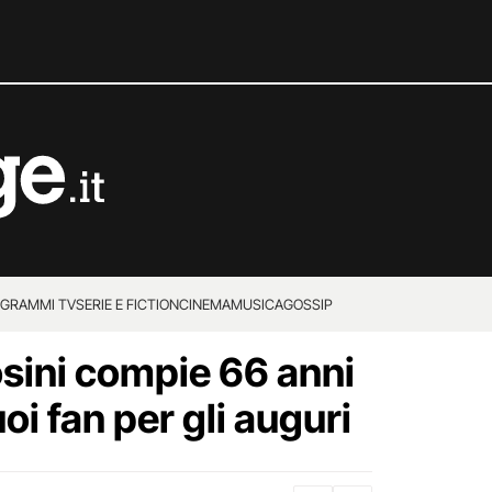
GRAMMI TV
SERIE E FICTION
CINEMA
MUSICA
GOSSIP
sini compie 66 anni
uoi fan per gli auguri