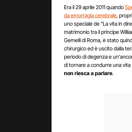
Era il 29 aprile 2011 quando
Spo
da emorragia cerebrale
, propr
uno speciale de "La vita in dir
matrimonio tra il principe Willi
Gemelli di Roma, è stato quind
chirurgico ed è uscito dalla t
periodo di degenza e un'ancor
di tornare a condurre una vita
non riesca a parlare
.