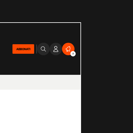
ABBONATI
2