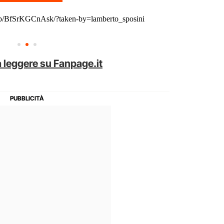
/p/BfSrKGCnAsk/?taken-by=lamberto_sposini
 leggere su Fanpage.it