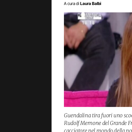
A cura di
Laura Balbi
Guendalina tira fuori uno scoo
Rudolf Mernone del Grande Fra
cacciatore nel mondo della not