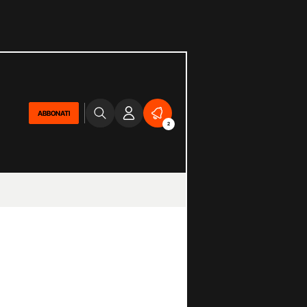
ABBONATI
2