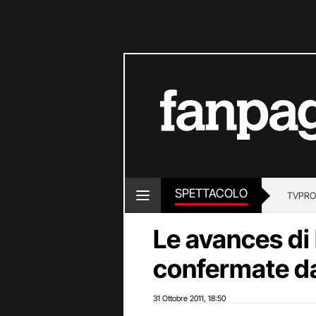
SPETTACOLO
TV
PRO
Le avances di
confermate d
31 Ottobre 2011
18:50
,