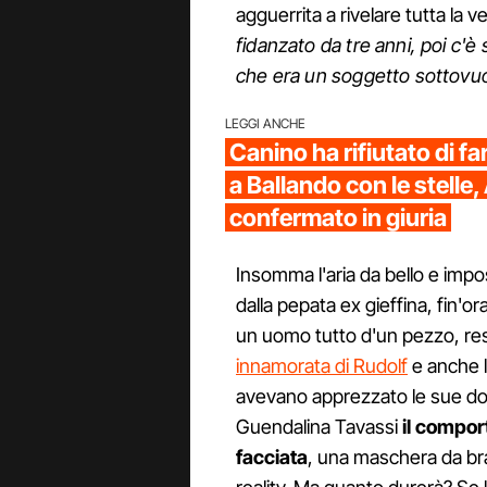
agguerrita a rivelare tutta la ve
fidanzato da tre anni, poi c'
che era un soggetto sottovuo
LEGGI ANCHE
Canino ha rifiutato di fa
a Ballando con le stelle
confermato in giuria
Insomma l'aria da bello e imp
dalla pepata ex gieffina, fin'o
un uomo tutto d'un pezzo, rest
innamorata di Rudolf
e anche l
avevano apprezzato le sue doti 
Guendalina Tavassi
il compor
facciata
, una maschera da bra