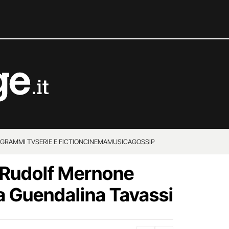
GRAMMI TV
SERIE E FICTION
CINEMA
MUSICA
GOSSIP
 Rudolf Mernone
a Guendalina Tavassi