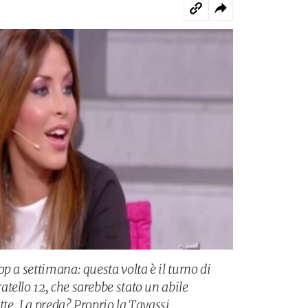
p a settimana: questa volta è il turno di
tello 12, che sarebbe stato un abile
te. La preda? Proprio la Tavassi.