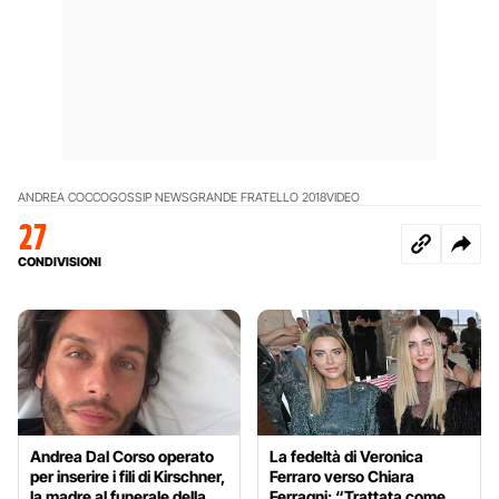
ANDREA COCCO
GOSSIP NEWS
GRANDE FRATELLO 2018
VIDEO
27
CONDIVISIONI
Andrea Dal Corso operato
La fedeltà di Veronica
per inserire i fili di Kirschner,
Ferraro verso Chiara
la madre al funerale della
Ferragni: “Trattata come