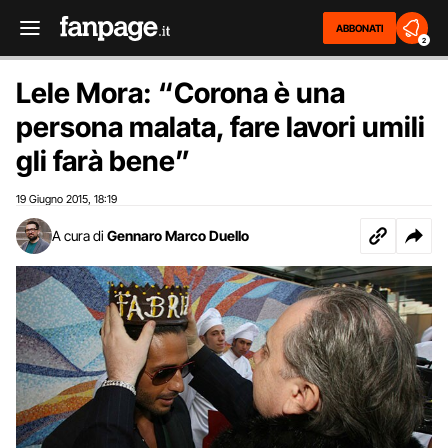
ABBONATI
2
Lele Mora: “Corona è una
persona malata, fare lavori umili
gli farà bene”
19 Giugno 2015
18:19
,
A cura di
Gennaro Marco Duello