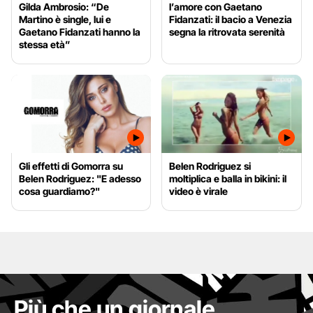
Gilda Ambrosio: “De
l’amore con Gaetano
Martino è single, lui e
Fidanzati: il bacio a Venezia
Gaetano Fidanzati hanno la
segna la ritrovata serenità
stessa età”
Gli effetti di Gomorra su
Belen Rodriguez si
Belen Rodriguez: "E adesso
moltiplica e balla in bikini: il
cosa guardiamo?"
video è virale
Più che un giornale