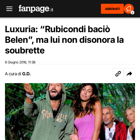
ABBONATI
2
Luxuria: “Rubicondi baciò
Belen”, ma lui non disonora la
soubrette
6 Giugno 2016
11:38
,
A cura di
G.D.