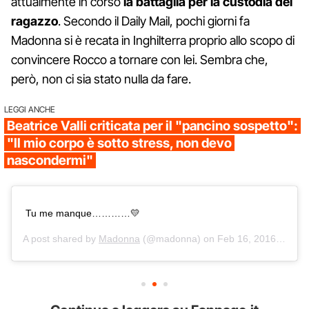
attualmente in corso
la battaglia per la custodia del
ragazzo
. Secondo il Daily Mail, pochi giorni fa
Madonna si è recata in Inghilterra proprio allo scopo di
convincere Rocco a tornare con lei. Sembra che,
però, non ci sia stato nulla da fare.
LEGGI ANCHE
Beatrice Valli criticata per il "pancino sospetto":
"Il mio corpo è sotto stress, non devo
nascondermi"
Tu me manque…………💛
A post shared by
Madonna
(@madonna) on
Feb 16, 2016 at 10:05pm PST